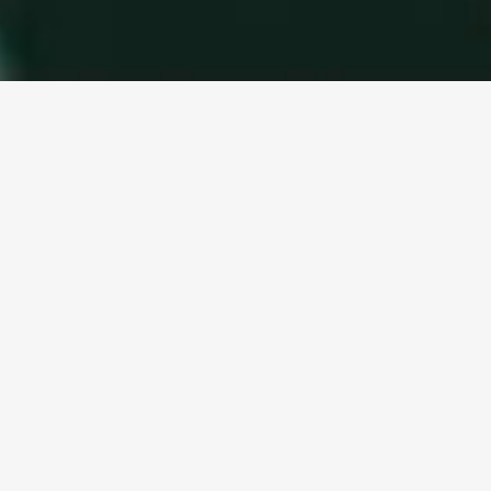
CONHEÇA A
USIMINAS
Indústria do Aço
Mineração
O aço que produzimos hoje constrói mais do que
estruturas, máquinas e objetos. Constrói o futuro, um
mundo com mais inovação, desenvolvimento sustentável,
crescimento das comunidades e bem-estar para as
pessoas. Atuamos na transformação do aço em soluções