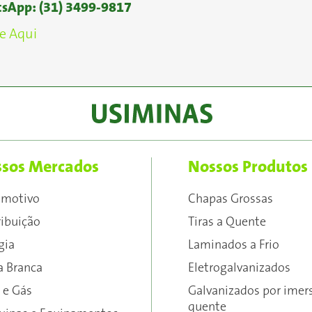
sApp:
(31) 3499‑9817
e Aqui
sos Mercados
Nossos Produtos
omotivo
Chapas Grossas
ribuição
Tiras a Quente
gia
Laminados a Frio
a Branca
Eletrogalvanizados
 e Gás
Galvanizados por imer
quente