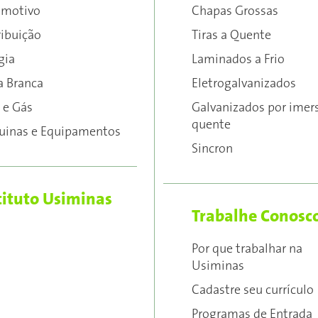
omotivo
Chapas Grossas
ribuição
Tiras a Quente
gia
Laminados a Frio
a Branca
Eletrogalvanizados
 e Gás
Galvanizados por imer
quente
inas e Equipamentos
Sincron
tituto Usiminas
Trabalhe Conosc
Por que trabalhar na
Usiminas
Cadastre seu currículo
Programas de Entrada