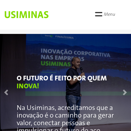
Menu
O FUTURO É FEITO POR QUEM
INOVA!
Previous
Ne
Na Usiminas, acreditamos que a
inovação é o caminho para gerar
valor, conectar pessoas e
impulsionar o futuro do aço.