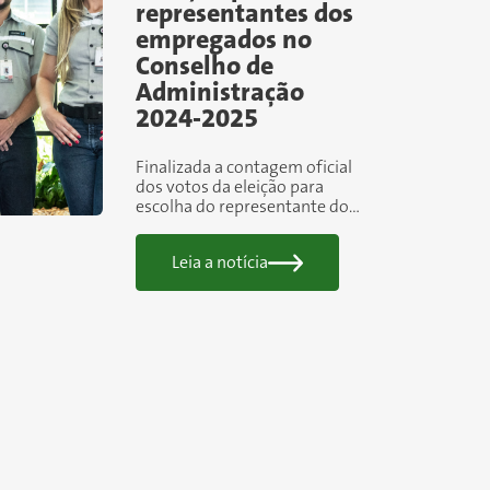
representantes dos
empregados no
Conselho de
Administração
2024-2025
Finalizada a contagem oficial
dos votos da eleição para
escolha do representante dos
empregados no Conselho de
Administração da Usiminas,
Leia a notícia
em pleito realizado na última
segunda-feira...