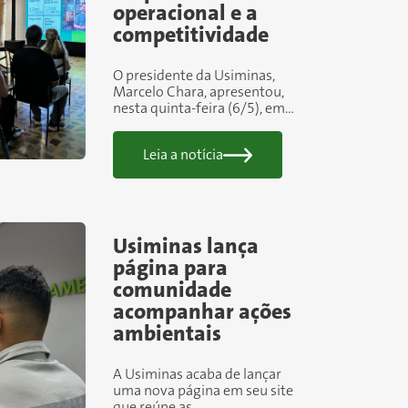
operacional e a
competitividade
O presidente da Usiminas,
Marcelo Chara, apresentou,
nesta quinta-feira (6/5), em
Ipatinga, os principais
desafios do mercado do aço e
Leia a notícia
o plano de investimentos da
companhia para 2026, que
prevê aportes entre R$ 1,4
bilhão e R$ 1,6 bilhão.
Usiminas lança
página para
comunidade
acompanhar ações
ambientais
A Usiminas acaba de lançar
uma nova página em seu site
que reúne as