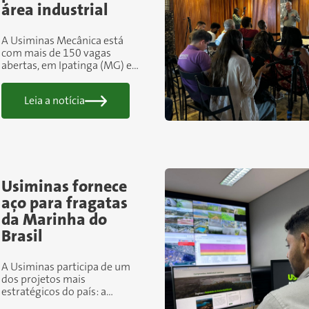
área industrial
A Usiminas Mecânica está
com mais de 150 vagas
abertas, em Ipatinga (MG) e
Cubatão (SP), para
profissionais de diversas
Leia a notícia
áreas industriais. As
oportunidades são para início
imediato e fazem...
Usiminas fornece
aço para fragatas
da Marinha do
Brasil
A Usiminas participa de um
dos projetos mais
estratégicos do país: a
construção de quatro navios