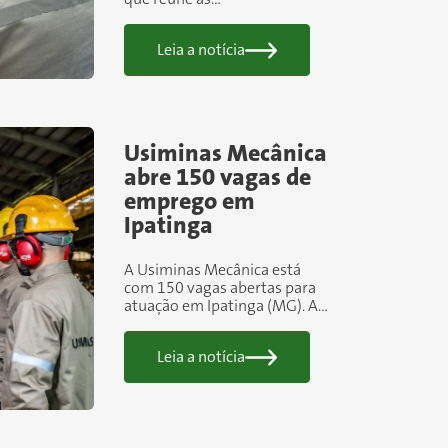
principais&nbsp;iniciativas
ambientais, uma forma da
Leia a notícia
comunidade acompanhar
com transparência o cuidado
com o meio ambiente e...
Usiminas Mecânica
abre 150 vagas de
emprego em
Ipatinga
A Usiminas Mecânica está
com 150 vagas abertas para
atuação em Ipatinga (MG). As
oportunidades são voltadas a
profissionais com experiência
Leia a notícia
nas áreas de manutenção e
montagem industrial, com
contratações...