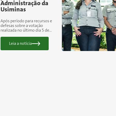
Administração da
Usiminas
Após período para recursos e
defesas sobre a votação
realizada no último dia 5 de
fevereiro, conforme previsto
no cronograma do processo, a
Leia a notícia
comissão eleitoral confirmou
a eleição da Chapa...
posts