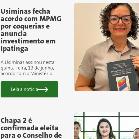
Usiminas fecha
acordo com MPMG
por coquerias e
anuncia
investimento em
Ipatinga
A Usiminas assinou nesta
quinta-feira, 13 de junho,
acordo com o Ministério
Público de Minas Gerais, em
Belo Horizonte. O documento
Leia a notícia
– firmado em função de
emissões pontuais que
ocorreram...
Chapa 2 é
confirmada eleita
para o Conselho de