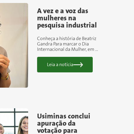
A vez e a voz das
mulheres na
pesquisa industrial
Conheça a história de Beatriz
Gandra Para marcar o Dia
Internacional da Mulher, em 8
de março, iniciamos hoje a
publicação de uma série de
Leia a notícia
matérias que trazem dados,
entrevistas...
Usiminas conclui
apuração da
votação para