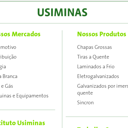
sos Mercados
Nossos Produtos
omotivo
Chapas Grossas
ribuição
Tiras a Quente
gia
Laminados a Frio
a Branca
Eletrogalvanizados
 e Gás
Galvanizados por imer
quente
inas e Equipamentos
Sincron
tituto Usiminas