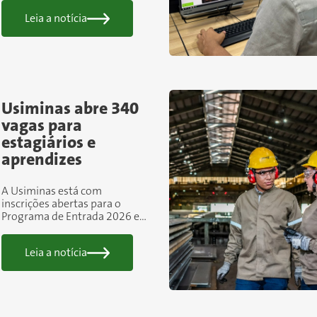
militares, desenvolvidos para
Leia a notícia
a Marinha do Brasil. A
companhia foi a única no
Brasil...
Usiminas abre 340
vagas para
estagiários e
aprendizes
A Usiminas está com
inscrições abertas para o
Programa de Entrada 2026 e
oferece 340 oportunidades
para quem busca iniciar a
Leia a notícia
carreira em uma das maiores
indústrias do Brasil. São...