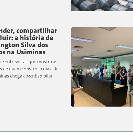
lvidas pela companhia...
nder, compartilhar
luir: a história de
ington Silva dos
os na Usiminas
 de entrevistas que mostra as
s de quem constrói o dia a dia
inas chega ao&nbsp;pilar
operacional. Desta vez,
emos&nbsp;Wellington&nbsp;Silva
tos, colaborador de Cubatão