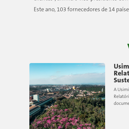
Este ano, 103 fornecedores de 14 paíse
Usim
Relat
Sust
A Usimi
Relatór
docume
principa
indicad
ambient