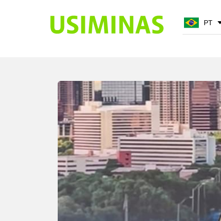
PT
PT
EN