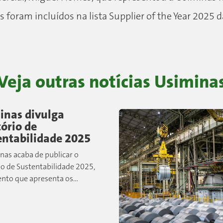
s foram incluídos na lista Supplier of the Year 2025 
Veja outras notícias
Usimina
inas divulga
ório de
entabilidade 2025
nas acaba de publicar o
io de Sustentabilidade 2025,
nto que apresenta os
is resultados, iniciativas e
ores relacionados às práticas
ais, sociais e de governança