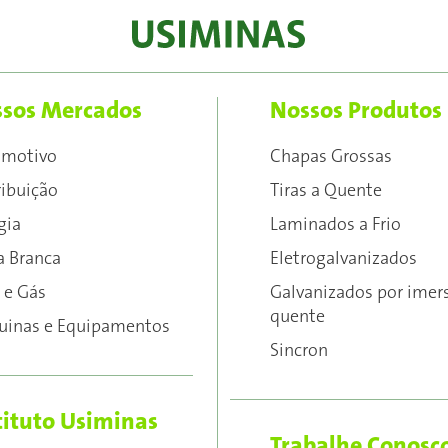
sos Mercados
Nossos Produtos
omotivo
Chapas Grossas
ribuição
Tiras a Quente
gia
Laminados a Frio
a Branca
Eletrogalvanizados
 e Gás
Galvanizados por imer
quente
inas e Equipamentos
Sincron
tituto Usiminas
Trabalhe Conosc