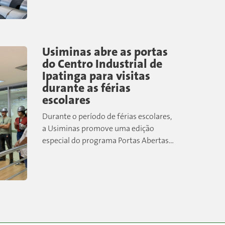
meses do ano. Com vendas de 989
mil...
Usiminas abre as portas
do Centro Industrial de
Ipatinga para visitas
durante as férias
escolares
Durante o período de férias escolares,
a Usiminas promove uma edição
especial do programa Portas Abertas,
convidando a comunidade para
conhecer de perto um dos maiores
centros siderúrgicos do país....