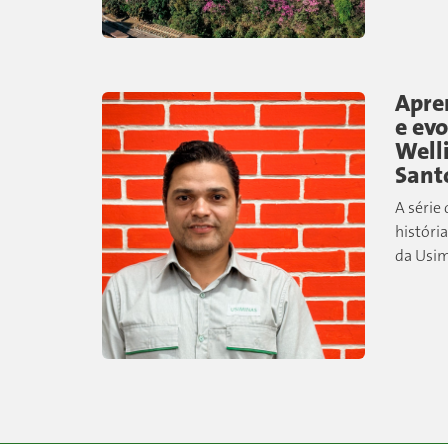
desenvo
Apre
e evo
Well
Sant
A série
história
da Usim
equipe 
conhec
dos San
que,...