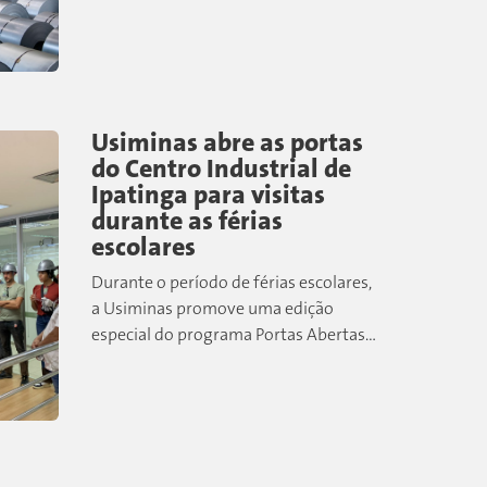
17% em relação aos três primeiros
meses do ano. Com vendas de 989
mil...
Usiminas abre as portas
do Centro Industrial de
Ipatinga para visitas
durante as férias
escolares
Durante o período de férias escolares,
a Usiminas promove uma edição
especial do programa Portas Abertas,
convidando a comunidade para
conhecer de perto um dos maiores
centros siderúrgicos do país....