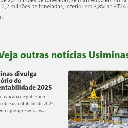
de 2,2 milhões de toneladas, se mantendo em linh
u 2,2 milhões de toneladas, inferior em 3,8% ao 3T24 
ui
.
Veja outras notícias
Usimina
inas divulga
ório de
entabilidade 2025
nas acaba de publicar o
io de Sustentabilidade 2025,
nto que apresenta os
is resultados, iniciativas e
ores relacionados às práticas