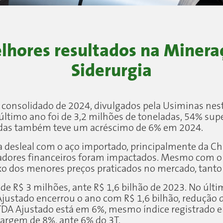
lhores resultados na Mineraç
Siderurgia
o consolidado de 2024, divulgados pela Usiminas nes
ltimo ano foi de 3,2 milhões de toneladas, 54% sup
ndas também teve um acréscimo de 6% em 2024.
a desleal com o aço importado, principalmente da Chi
icadores financeiros foram impactados. Mesmo com 
lexo dos menores preços praticados no mercado, tanto
de R$ 3 milhões, ante R$ 1,6 bilhão de 2023. No últi
 Ajustado encerrou o ano com R$ 1,6 bilhão, reduçã
ITDA Ajustado está em 6%, mesmo índice registrado 
argem de 8%, ante 6% do 3T.