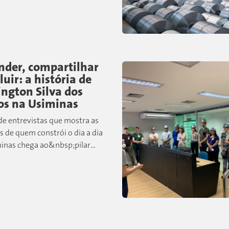
ais, sociais e de governança
lvidas pela companhia...
nder, compartilhar
luir: a história de
ington Silva dos
os na Usiminas
 de entrevistas que mostra as
s de quem constrói o dia a dia
inas chega ao&nbsp;pilar
operacional. Desta vez,
emos&nbsp;Wellington&nbsp;Silva
tos, colaborador de Cubatão