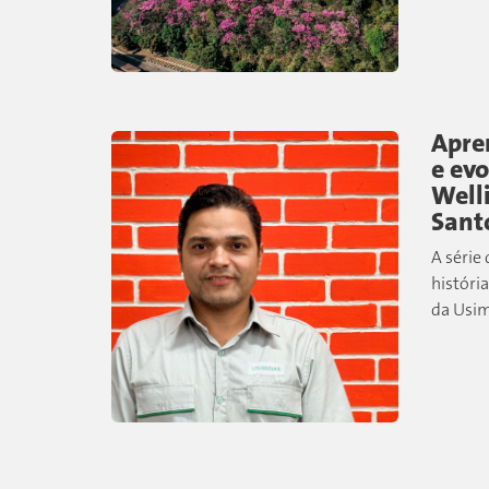
ambient
desenvo
Apre
e evo
Well
Sant
A série
história
da Usim
equipe 
conhec
dos San
que,...