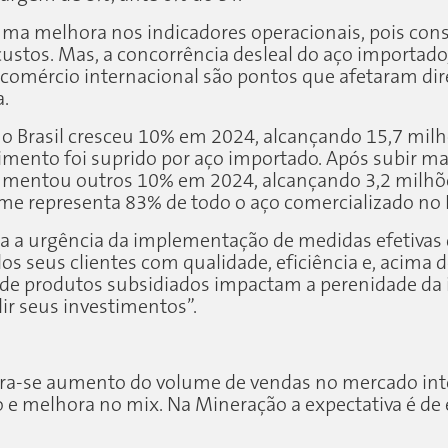
 uma melhora nos indicadores operacionais, pois c
ustos. Mas, a concorrência desleal do aço importado,
o comércio internacional são pontos que afetaram di
a.
o Brasil cresceu 10% em 2024, alcançando 15,7 milh
imento foi suprido por aço importado. Após subir m
aumentou outros 10% em 2024, alcançando 3,2 milhõe
me representa 83% de todo o aço comercializado no 
a a urgência da implementação de medidas efetivas 
s seus clientes com qualidade, eficiência e, acima
e produtos subsidiados impactam a perenidade da in
ir seus investimentos”.
pera-se aumento do volume de vendas no mercado in
o e melhora no mix. Na Mineração a expectativa é de