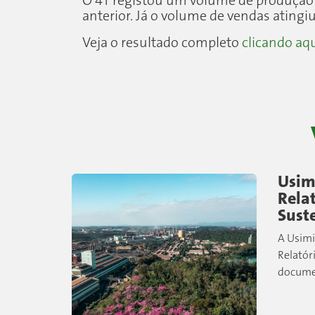
O 4T registou um volume de produção 
anterior. Já o volume de vendas atingi
Veja o resultado completo
clicando aq
Usim
Relat
Sust
A Usimi
Relatór
docume
principa
indicad