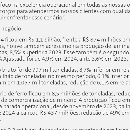
 foco na excelência operacional em todas as nossas
orços para atendermos nossos clientes com qualidade
r enfrentar esse cenário”.
e negócio
 ficou em R$ 1,1 bilhão, frente a R$ 874 milhões em
s, houve também acréscimo na produção de laminad
adas, 8,5% superior a 2023. Esse também é o segund
 Ajustado foi de 4,9% em 2024, ante 3,6% em 2023.
 bruto foi de 797 mil toneladas, 8,7% inferior em rel
ilhão de toneladas no mesmo período, 6,1% inferior a
ram em 1.057 mil toneladas, redução de 6,1% em relaç
io de ferro ficou em 8,5 milhões de toneladas, red
de de comercialização de minério. A produção ficou e
a parada operacional, desde novembro de 2023, da i
 de 2024 alcançou R$ 437 milhões, redução de 49% e
.