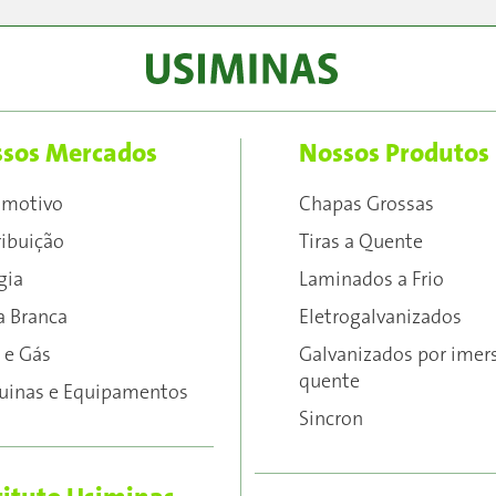
sos Mercados
Nossos Produtos
omotivo
Chapas Grossas
ribuição
Tiras a Quente
gia
Laminados a Frio
a Branca
Eletrogalvanizados
 e Gás
Galvanizados por imer
quente
inas e Equipamentos
Sincron