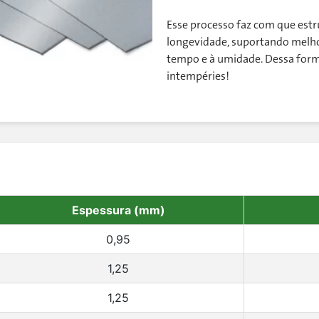
Esse processo faz com que est
longevidade, suportando melho
tempo e à umidade. Dessa forma
intempéries!
Espessura (mm)
0,95
1,25
1,25