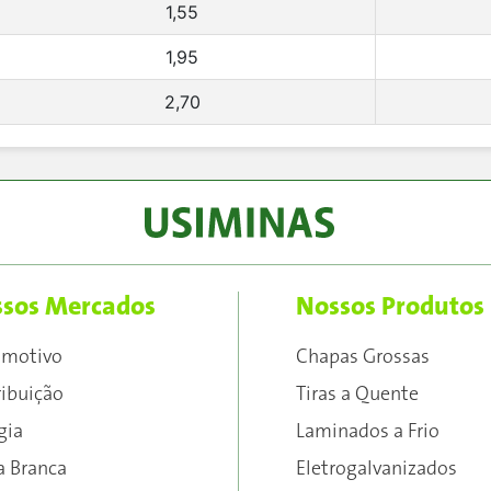
1,55
1,95
2,70
sos Mercados
Nossos Produtos
omotivo
Chapas Grossas
ribuição
Tiras a Quente
gia
Laminados a Frio
a Branca
Eletrogalvanizados