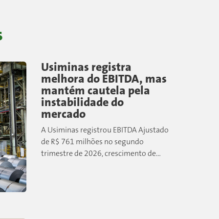
s
Usiminas registra
melhora do EBITDA, mas
mantém cautela pela
instabilidade do
mercado
A Usiminas registrou EBITDA Ajustado
de R$ 761 milhões no segundo
trimestre de 2026, crescimento de
17% em relação aos três primeiros
meses do ano. Com vendas de 989
mil...