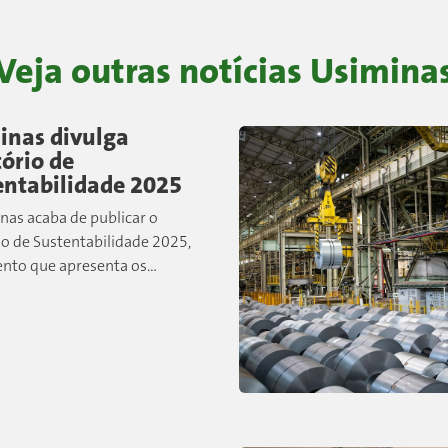
Veja outras notícias
Usimina
inas divulga
ório de
entabilidade 2025
nas acaba de publicar o
io de Sustentabilidade 2025,
nto que apresenta os
is resultados, iniciativas e
ores relacionados às práticas
ais, sociais e de governança
lvidas pela companhia...