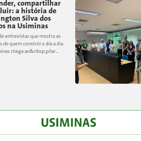
nder, compartilhar
luir: a história de
ington Silva dos
os na Usiminas
 de entrevistas que mostra as
s de quem constrói o dia a dia
inas chega ao&nbsp;pilar
operacional. Desta vez,
emos&nbsp;Wellington&nbsp;Silva
tos, colaborador de Cubatão