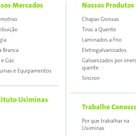
sos Mercados
Nossos Produtos
omotivo
Chapas Grossas
ribuição
Tiras a Quente
gia
Laminados a Frio
a Branca
Eletrogalvanizados
 e Gás
Galvanizados por imer
quente
inas e Equipamentos
Sincron
tituto Usiminas
Trabalhe Conosc
Por que trabalhar na
Usiminas