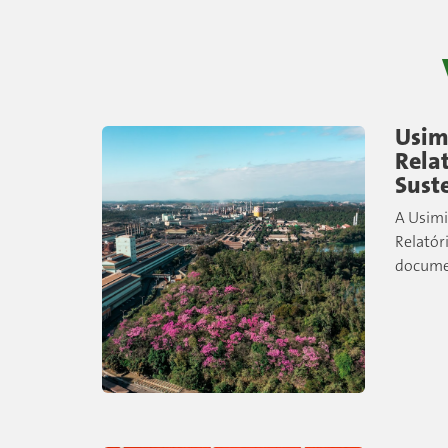
Usim
Relat
Sust
A Usimi
Relatór
docume
principa
indicad
ambient
desenvo