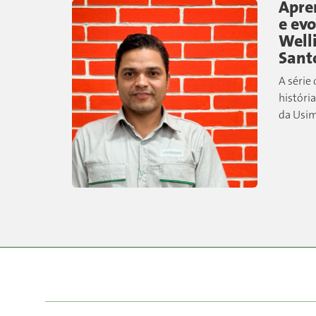
Apre
e evo
Well
Sant
A série
história
da Usim
equipe 
conhec
dos San
que,...