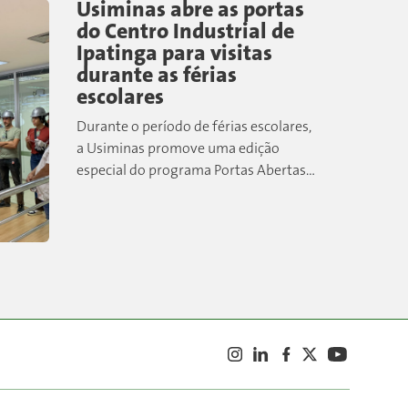
Usiminas abre as portas
do Centro Industrial de
Ipatinga para visitas
durante as férias
escolares
Durante o período de férias escolares,
a Usiminas promove uma edição
especial do programa Portas Abertas,
convidando a comunidade para
conhecer de perto um dos maiores
centros siderúrgicos do país....