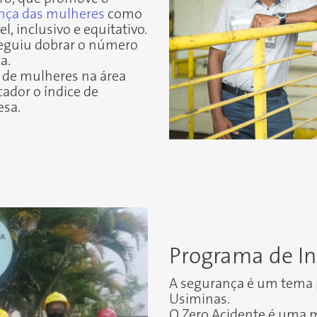
ança das mulheres
como
, inclusivo e equitativo.
eguiu dobrar o número
a.
 de mulheres na área
cador o índice de
esa.
Programa de In
A segurança é um tema pr
Usiminas.
O Zero Acidente é uma m