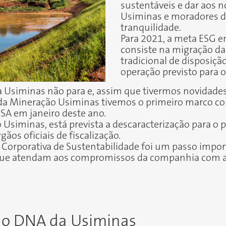
sustentáveis
e dar aos n
Usiminas e moradores da
tranquilidade.
Para 2021, a meta ESG e
consiste na migração da
tradicional de disposição
operação previsto para 
da Usiminas não para e, assim que tivermos novidad
 da Mineração Usiminas tivemos o primeiro marco co
SA em janeiro deste ano.
Usiminas, está prevista a descaracterização para o 
gãos oficiais de fiscalização.
l Corporativa de Sustentabilidade foi um passo im
que atendam aos compromissos da companhia com a 
 no DNA da Usiminas