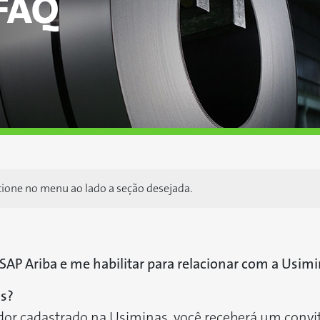
cione no menu ao lado a seção desejada.
SAP Ariba e me habilitar para relacionar com a Usimi
as?
or cadastrado na Usiminas, você receberá um convite