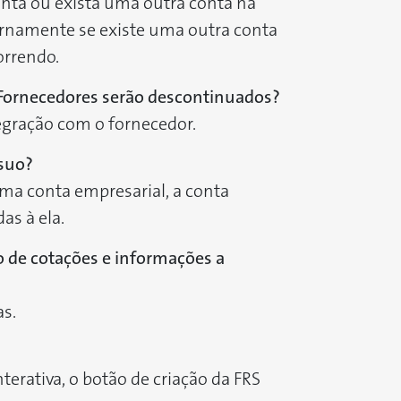
nta ou exista uma outra conta na
ternamente se existe uma outra conta
orrendo.
-Fornecedores serão descontinuados?
tegração com o fornecedor.
ssuo?
uma conta empresarial, a conta
as à ela.
 de cotações e informações a
as.
terativa, o botão de criação da FRS