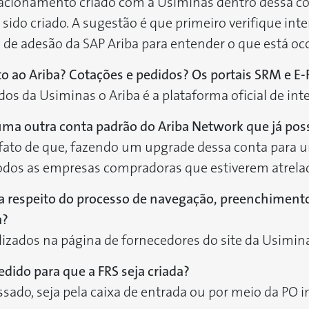
elacionamento criado com a Usiminas dentro dessa co
sido criado. A sugestão é que primeiro verifique in
de adesão da SAP Ariba para entender o que está oc
o ao Ariba? Cotações e pedidos? Os portais SRM e E
dos da Usiminas o Ariba é a plataforma oficial de in
ma outra conta padrão do Ariba Network que já po
 o fato de que, fazendo um upgrade dessa conta para 
todos as empresas compradoras que estiverem atrelad
a respeito do processo de navegação, preenchimento
a?
izados na página de fornecedores do site da Usimin
dido para que a FRS seja criada?
sado, seja pela caixa de entrada ou por meio da PO in